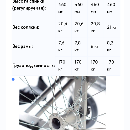
Высота спинки
460
460
460
460
(регулируемая):
мм
мм
мм
мм
20,4
20,6
20,8
Вес коляски:
21 кг
кг
кг
кг
7,6
7,8
8,2
Вес рамы:
8 кг
кг
кг
кг
170
170
170
170
Грузоподъемность:
кг
кг
кг
кг